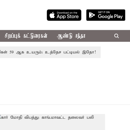
சிறப்புக் கட்டுரைகள்
ஆண்டு சந்தா
 59 ஆக உயரும்: உத்தேச பட்டியல் இதோ!
முதல்-அமைச்சர் 