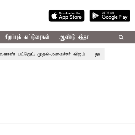
சிறப்புக் கட்டுரைகள்
ஆண்டு சந்தா
் பட்ஜெட்: முதல்-அமைச்சர் விஜய்
தமிழக அரசியலில் பரப