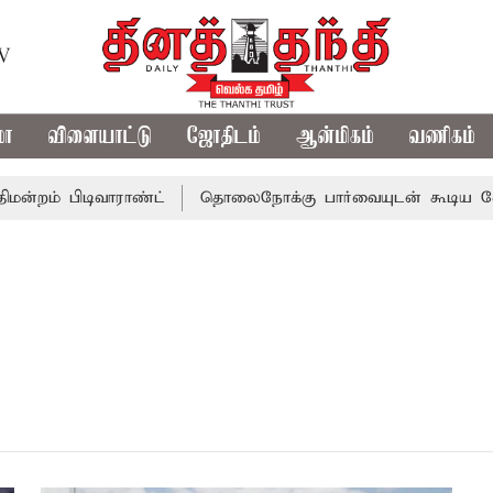
TV
மா
விளையாட்டு
ஜோதிடம்
ஆன்மிகம்
வணிகம்
றம் பிடிவாராண்ட்
தொலைநோக்கு பார்வையுடன் கூடிய வேளாண