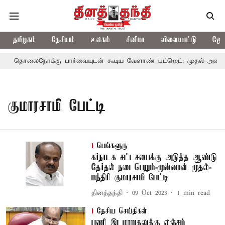
தமிழகம்
தேசியம்
உலகம்
சினிமா
விளையாட்டு
ஜோத
தொலைநோக்கு பார்வையுடன் கூடிய வேளாண் பட்ஜெட்: முதல்-அமைச்சர
குமாரசாமி பேட்டி
பெங்களூரு
கர்நாடக சட்டசபைக்கு அடுத்த ஆண்டு
தேர்தல் நடைபெறும்-முன்னாள் முதல்-
மந்திரி குமாரசாமி பேட்டி
தினத்தந்தி
09 Oct 2023
1
min read
தேசிய செய்திகள்
பணி இடமாறுதலுக்கு லஞ்சம்