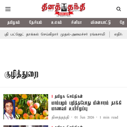
தமிழகம்
தேசியம்
உலகம்
சினிமா
விளையாட்டு
ஜோத
 தேதி பட்ஜெட் தாக்கல் செய்கிறார் முதல்-அமைச்சர் ரங்கசாமி
எதிர்க்
குழித்துறை
தமிழக செய்திகள்
மாம்பழம் பறித்தபோது மின்சாரம் தாக்கி
மாணவர் உயிரிழப்பு
தினத்தந்தி
01 Jun 2026
1
min read