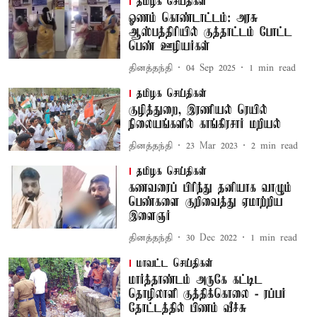
தமிழக செய்திகள்
ஓணம் கொண்டாட்டம்: அரசு
ஆஸ்பத்திரியில் குத்தாட்டம் போட்ட
பெண் ஊழியர்கள்
தினத்தந்தி
04 Sep 2025
1
min read
தமிழக செய்திகள்
குழித்துறை, இரணியல் ரெயில்
நிலையங்களில் காங்கிரசார் மறியல்
தினத்தந்தி
23 Mar 2023
2
min read
தமிழக செய்திகள்
கணவரைப் பிரிந்து தனியாக வாழும்
பெண்களை குறிவைத்து ஏமாற்றிய
இளைஞர்
தினத்தந்தி
30 Dec 2022
1
min read
மாவட்ட செய்திகள்
மார்த்தாண்டம் அருகே கட்டிட
தொழிலாளி குத்திக்கொலை - ரப்பர்
தோட்டத்தில் பிணம் வீச்சு