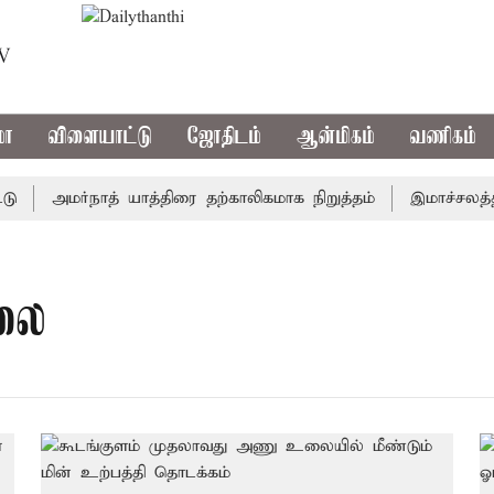
TV
மா
விளையாட்டு
ஜோதிடம்
ஆன்மிகம்
வணிகம்
அமர்நாத் யாத்திரை தற்காலிகமாக நிறுத்தம்
இமாச்சலத்தில
லை