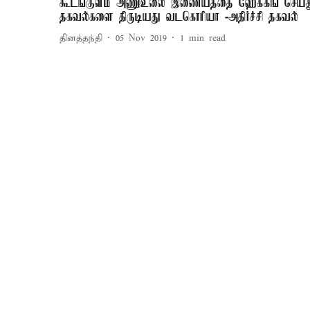
கூடங்குளம் அணுஉலை இணையத்தை ஹேக்கிங் செய்த
தகவல்களை திருடியது வடகொரியா -அதிர்ச்சி தகவல்
தினத்தந்தி
05 Nov 2019
1
min read