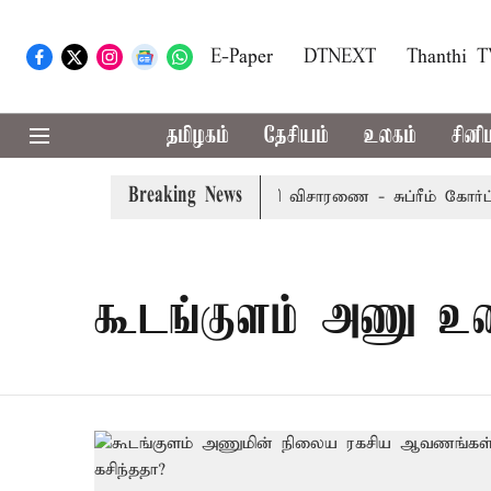
E-Paper
DTNEXT
Thanthi 
தமிழகம்
தேசியம்
உலகம்
சினி
Breaking News
முறையீட்டு மனு வரும் 14-ம் தேதி விசாரணை - சுப்ரீம் கோர்ட்டு
கூடங்குளம் அணு உ