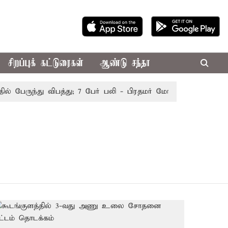
சிறப்புக் கட்டுரைகள்
ஆண்டு சந்தா
் பேருந்து விபத்து; 7 பேர் பலி - பிரதமர் மோடி இரங்கல்
தொ