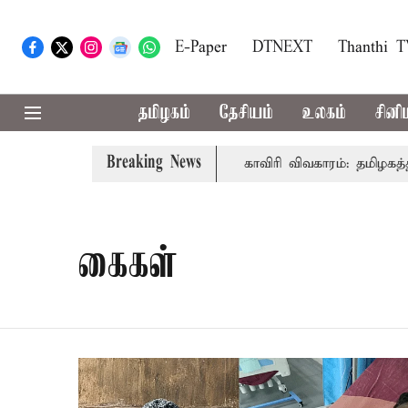
E-Paper
DTNEXT
Thanthi 
தமிழகம்
தேசியம்
உலகம்
சினி
Breaking News
ல் முதல்-அமைச்சர் விஜய் உரை
காவிரி விவகாரம்: தமிழகத்தி
கைகள்