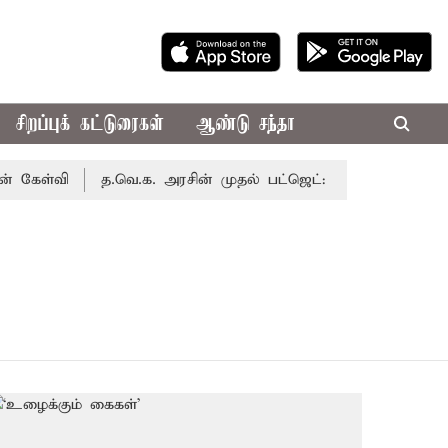
சிறப்புக் கட்டுரைகள்
ஆண்டு சந்தா
கேள்வி
த.வெ.க. அரசின் முதல் பட்ஜெட்: மாற்றமா?, தடுமாற்ற