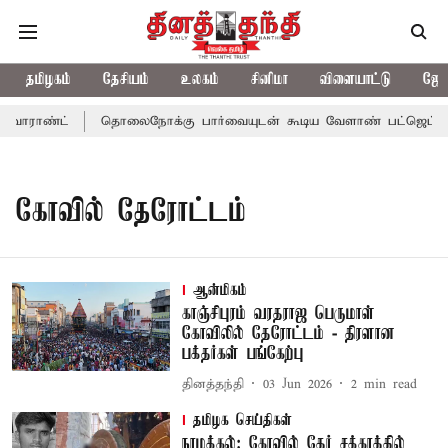
தமிழகம்
தேசியம்
உலகம்
சினிமா
விளையாட்டு
ஜோத
வாராண்ட்
தொலைநோக்கு பார்வையுடன் கூடிய வேளாண் பட்ஜெட்: முத
கோவில் தேரோட்டம்
ஆன்மிகம்
காஞ்சிபுரம் வரதராஜ பெருமாள்
கோவிலில் தேரோட்டம் - திரளான
பக்தர்கள் பங்கேற்பு
தினத்தந்தி
03 Jun 2026
2
min read
தமிழக செய்திகள்
நாமக்கல்: கோவில் தேர் சக்கரத்தில்