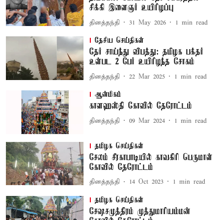
சிக்கி இளைஞர் உயிரிழப்பு
தினத்தந்தி
31 May 2026
1
min read
தேசிய செய்திகள்
தேர் சாய்ந்து விபத்து: தமிழக பக்தர்
உள்பட 2 பேர் உயிரிழந்த சோகம்
தினத்தந்தி
22 Mar 2025
1
min read
ஆன்மிகம்
காளஹஸ்தி கோவில் தேரோட்டம்
தினத்தந்தி
09 Mar 2024
1
min read
தமிழக செய்திகள்
சேலம் சீரகாபாடியில் காவகிரி பெருமாள்
கோவில் தேரோட்டம்
தினத்தந்தி
14 Oct 2023
1
min read
தமிழக செய்திகள்
சேஷசமுத்திரம் முத்துமாரியம்மன்