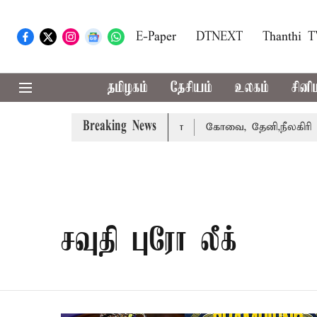
E-Paper
DTNEXT
Thanthi 
தமிழகம்
தேசியம்
உலகம்
சினி
Breaking News
வழக்கை வாபஸ் பெற்றார் சங்கீதா
கோவை, தேனி,நீலகிரி ஆகிய
சவுதி புரோ லீக்