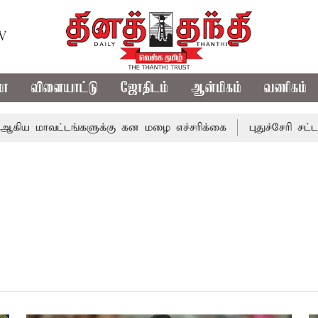
TV
மா
விளையாட்டு
ஜோதிடம்
ஆன்மிகம்
வணிகம்
 மாவட்டங்களுக்கு கன மழை எச்சரிக்கை
புதுச்சேரி சட்டசபை