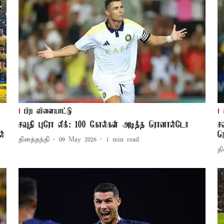
பிற விளையாட்டு
சவுதி புரோ லீக்: 100 கோல்கள் அடித்த ரொனால்டோ
ச
ல்
ர
தினத்தந்தி
09 May 2026
1
min read
தி