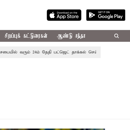
சிறப்புக் கட்டுரைகள்
ஆண்டு சந்தா
யில் வரும் 24ம் தேதி பட்ஜெட் தாக்கல் செய்கிறார் முதல்-அமைச்சர