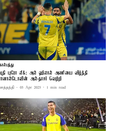
கால்பந்து
வுதி புரோ லீக்: அல் ஹிலால் அணியை வீழ்த்தி
ொனால்டோவின் அல்-நாசர் வெற்றி
னத்தந்தி
05 Apr 2025
1
min read