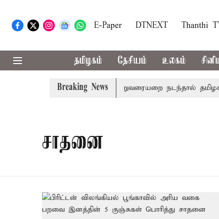
E-Paper
DTNEXT
Thanthi 
தமிழகம்
தேசியம்
உலகம்
சினி
Breaking News
தமர் மோடி இரங்கல்
தொகுதி மறுவரையறை நடந்தால் தமிழக ம
சாதனை