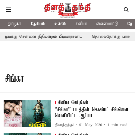
தமிழகம்
தேசியம்
உலகம்
சினிமா
விளையாட்டு
ஜோத
ுடிக்கு சென்னை நீதிமன்றம் பிடிவாராண்ட்
தொலைநோக்கு பார்வையுட
சிங்கா
சினிமா செய்திகள்
“சிங்கா” படத்தின் செகண்ட் சிங்கிளை
வெளியிட்ட ஆர்யா
தினத்தந்தி
01 May 2026
1
min read