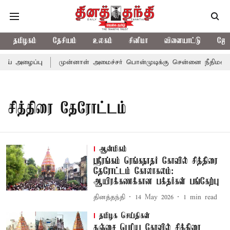
தமிழகம்
தேசியம்
உலகம்
சினிமா
விளையாட்டு
ஜோத
ஜய் அழைப்பு
முன்னாள் அமைச்சர் பொன்முடிக்கு சென்னை நீதிமன்றம் 
சித்திரை தேரோட்டம்
ஆன்மிகம்
ஸ்ரீரங்கம் ரெங்கநாதர் கோவில் சித்திரை
தேரோட்டம் கோலாகலம்:
ஆயிரக்கணக்கான பக்தர்கள் பங்கேற்பு
தினத்தந்தி
14 May 2026
1
min read
தமிழக செய்திகள்
தஞ்சை பெரிய கோவில் சித்திரை