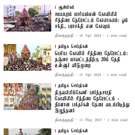
ஆன்மிகம்
சமயபுரம் மாரியம்மன் கோவிலில்
சித்திரை தேரோட்டம் கோலாகலம்: ஓம்
சக்தி.. பராசக்தி என கோஷம்
தினத்தந்தி
16 Apr 2024
1
min read
தமிழக செய்திகள்
பெரிய கோவில் சித்திரை தேரோட்டம்:
தஞ்சை மாவட்டத்திற்கு 20ம் தேதி
உள்ளூர் விடுமுறை
தினத்தந்தி
15 Apr 2024
1
min read
தமிழக செய்திகள்
திருவல்லிக்கேணி பார்த்தசாரதி
கோவிலில் சித்திரை தேரோட்டம் -
திரளான பக்தர்கள் தேரை வடம்பிடித்து
இழுத்தனர்
தினத்தந்தி
11 May 2023
1
min read
தமிழக செய்திகள்