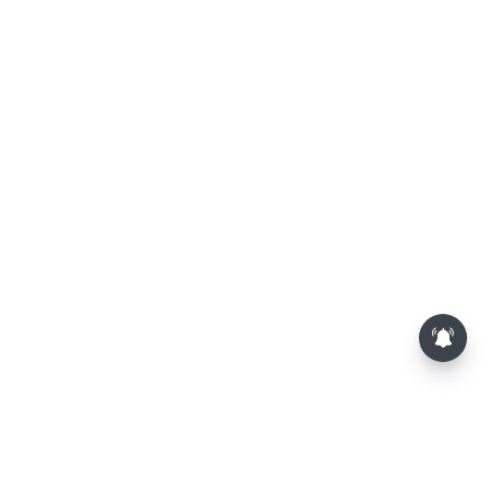
சண்டே ஸ்பெஷல்..