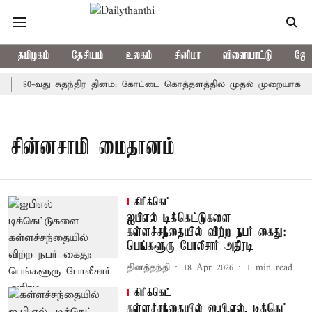
தமிழகம்
தேசியம்
உலகம்
சினிமா
விளையாட்டு
ஜோத
80-வது சுதந்திர தினம்: கோட்டை கொத்தளத்தில் முதல் முறையாக தேச
சின்னசாமி மைதானம்
கிரிக்கெட்
ஐபிஎல் டிக்கெட்டுகளை
கள்ளச்சந்தையில் விற்ற நபர் கைது:
பெங்களூரு போலீசார் அதிரடி
தினத்தந்தி
18 Apr 2026
1
min read
கிரிக்கெட்
கள்ளச்சந்தையில் ஐ.பி.எல். டிக்கெட்