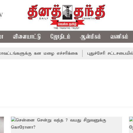
TV
மா
விளையாட்டு
ஜோதிடம்
ஆன்மிகம்
வணிகம்
்டங்களுக்கு கன மழை எச்சரிக்கை
புதுச்சேரி சட்டசபையில் வ