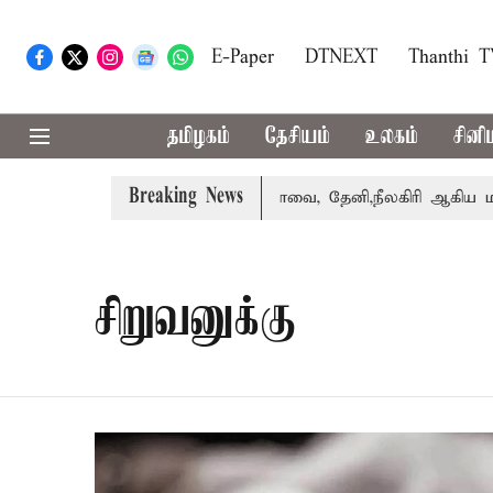
E-Paper
DTNEXT
Thanthi 
தமிழகம்
தேசியம்
உலகம்
சினி
Breaking News
 வாபஸ் பெற்றார் சங்கீதா
கோவை, தேனி,நீலகிரி ஆகிய மாவட
சிறுவனுக்கு