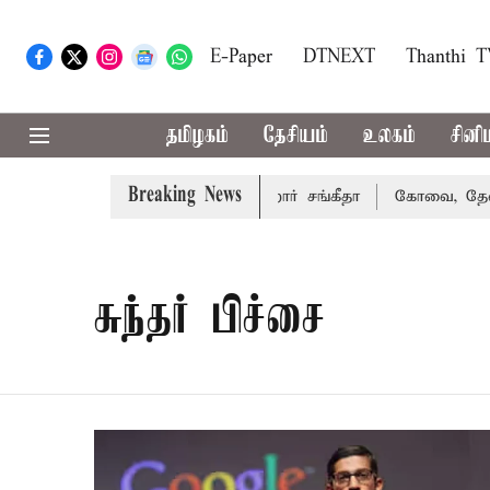
E-Paper
DTNEXT
Thanthi 
தமிழகம்
தேசியம்
உலகம்
சினி
Breaking News
வாகரத்து வழக்கை வாபஸ் பெற்றார் சங்கீதா
கோவை, தேனி,நீலக
சுந்தர் பிச்சை