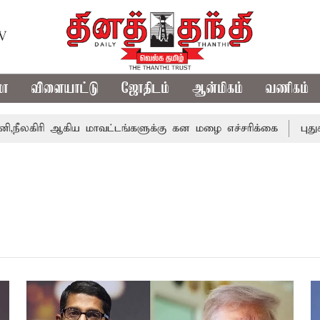
TV
மா
விளையாட்டு
ஜோதிடம்
ஆன்மிகம்
வணிகம்
ிரி ஆகிய மாவட்டங்களுக்கு கன மழை எச்சரிக்கை
புதுச்சேர