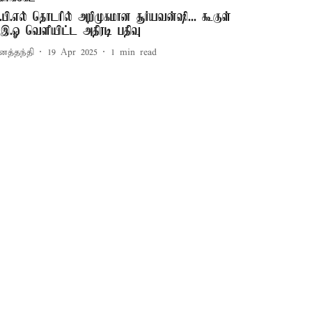
.பி.எல் தொடரில் அறிமுகமான சூர்யவன்ஷி... கூகுள்
ி.இ.ஓ வெளியிட்ட அதிரடி பதிவு
னத்தந்தி
19 Apr 2025
1
min read