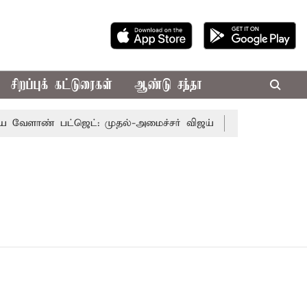
சிறப்புக் கட்டுரைகள்
ஆண்டு சந்தா
ேளாண் பட்ஜெட்: முதல்-அமைச்சர் விஜய்
தமிழக அரசியலில் 