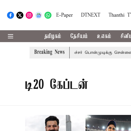
E-Paper
DTNEXT
Thanthi 
தமிழகம்
தேசியம்
உலகம்
சினி
Breaking News
ிஜய் அழைப்பு
முன்னாள் அமைச்சர் பொன்முடிக்கு சென்னை நீத
டி20 கேப்டன்