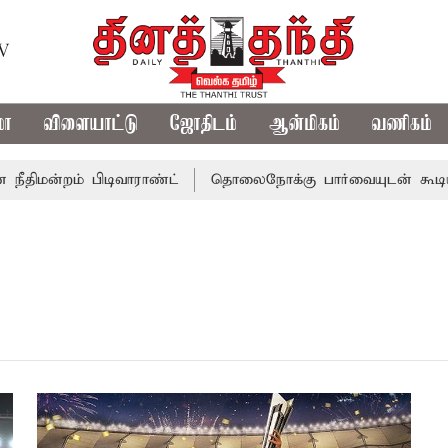
TV
மா
விளையாட்டு
ஜோதிடம்
ஆன்மிகம்
வணிகம்
ிமன்றம் பிடிவாராண்ட்
தொலைநோக்கு பார்வையுடன் கூடிய வ