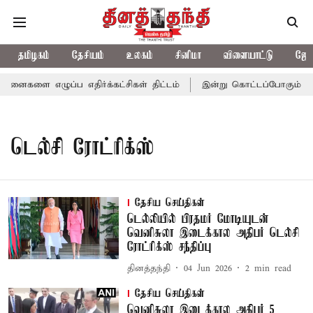
தமிழகம்
தேசியம்
உலகம்
சினிமா
விளையாட்டு
ஜோத
ினைகளை எழுப்ப எதிர்க்கட்சிகள் திட்டம்
இன்று கொட்டப்போகும் கனம
டெல்சி ரோட்ரிக்ஸ்
தேசிய செய்திகள்
டெல்லியில் பிரதமர் மோடியுடன்
வெனிசுலா இடைக்கால அதிபர் டெல்சி
ரோட்ரிக்ஸ் சந்திப்பு
தினத்தந்தி
04 Jun 2026
2
min read
தேசிய செய்திகள்
வெனிசுலா இடைக்கால அதிபர் 5