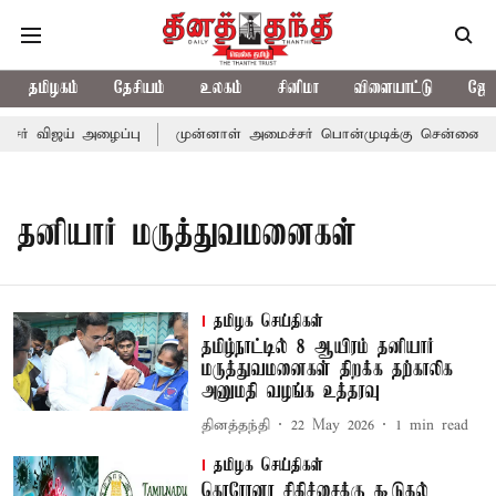
தமிழகம்
தேசியம்
உலகம்
சினிமா
விளையாட்டு
ஜோத
சர் விஜய் அழைப்பு
முன்னாள் அமைச்சர் பொன்முடிக்கு சென்னை நீதி
தனியார் மருத்துவமனைகள்
தமிழக செய்திகள்
தமிழ்நாட்டில் 8 ஆயிரம் தனியார்
மருத்துவமனைகள் திறக்க தற்காலிக
அனுமதி வழங்க உத்தரவு
தினத்தந்தி
22 May 2026
1
min read
தமிழக செய்திகள்
கொரோனா சிகிச்சைக்கு கூடுதல்