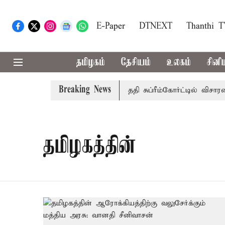
E-Paper
DTNEXT
Thanthi 
தமிழகம்
தேசியம்
உலகம்
சினி
Breaking News
்கு அரசுப்பணி வழக்கு; வரும் 14ம்தேதி சுப்ரீம்கோர்ட்டில் விசாரண
தமிழகத்தின்