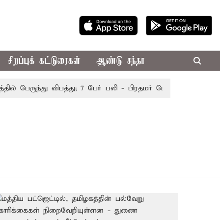
சிறப்புக் கட்டுரைகள்
ஆண்டு சந்தா
ல் பேருந்து விபத்து; 7 பேர் பலி - பிரதமர் மோடி இரங்கல்
த