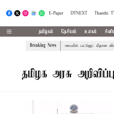
E-Paper
DTNEXT
Thanthi 
தமிழகம்
தேசியம்
உலகம்
சினி
Breaking News
 மாற்றமா?, தடுமாற்றமா?
சட்டசபையில் பட்ஜெட் மீதான விவாதம
தமிழக அரசு அறிவிப்ப