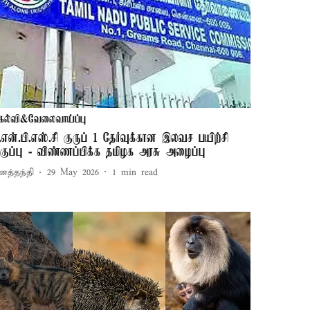
கல்வி&வேலைவாய்ப்பு
ி.என்.பி.எஸ்.சி குருப் 1 தேர்வுக்கான இலவச பயிற்சி
குப்பு - விண்ணப்பிக்க தமிழக அரசு அழைப்பு
னத்தந்தி
29 May 2026
1
min read