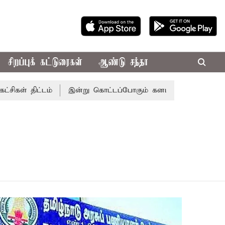
சிறப்புக் கட்டுரைகள்
ஆண்டு சந்தா
கள் திட்டம்
இன்று கொட்டப்போகும் கனமழை.. எந்தெந்த மாவட