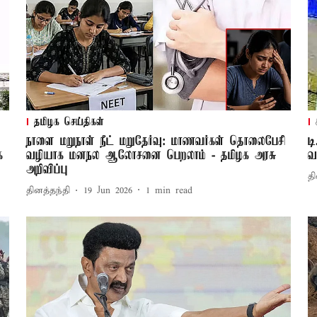
தமிழக செய்திகள்
நாளை மறுநாள் நீட் மறுதேர்வு: மாணவர்கள் தொலைபேசி
ட
க
வழியாக மனநல ஆலோசனை பெறலாம் - தமிழக அரசு
வ
அறிவிப்பு
தி
தினத்தந்தி
19 Jun 2026
1
min read