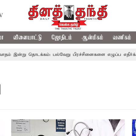
TV
மா
விளையாட்டு
ஜோதிடம்
ஆன்மிகம்
வணிகம்
் இன்று தொடக்கம்: பல்வேறு பிரச்சினைகளை எழுப்ப எதிர்க்கட்சி
ு