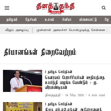
தமிழகம்
தேசியம்
உலகம்
சினிமா
விளையாட்டு
ஜோத
் விஜய் அழைப்பு
முன்னாள் அமைச்சர் பொன்முடிக்கு சென்னை நீதிமன
தீர்மானங்கள் நிறைவேற்றம்
தமிழக செய்திகள்
கௌரவப் பேராசிரியர்கள் ஊதியத்தை
உயர்த்தி வழங்க வேண்டும் - மு.
வீரபாண்டியன்
தினத்தந்தி
16 May 2026
4
min read
தமிழக செய்திகள்
திமுக எம்.எல்.ஏக்கள் ஆலோசனைக்