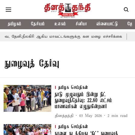
தமிழகம்
தேசியம்
உலகம்
சினிமா
விளையாட்டு
ஜோத
, தேனி,நீலகிரி ஆகிய மாவட்டங்களுக்கு கன மழை எச்சரிக்கை
புத
நுழைவுத் தேர்வு
தமிழக செய்திகள்
நாடு முழுவதும் இன்று நீட்
நுழைவுத்தேர்வு: 22.80 லட்சம்
மாணவர்கள் எழுதுகின்றனர்
தினத்தந்தி
03 May 2026
2
min read
தமிழக செய்திகள்
நாளை நடக்கிறது ‘நீட்’ நுழைவுத்