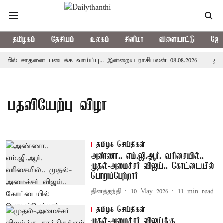
தமிழகம்
தேசியம்
உலகம்
சினிமா
விளையாட்டு
ஜோத
ில் சாதனை படைக்க வாய்ப்பு... இன்றைய ராசிபலன் 08.08.2026
தமிழ
பதவியேற்பு விழா
தமிழக செய்திகள்
அண்ணா.. எம்.ஜி.ஆர். வரிசையில்..
முதல்-அமைச்சர் விஜய்.. கோட்டையில்
பொறுப்பேற்றார்
தினத்தந்தி
10 May 2026
11
min read
தமிழக செய்திகள்
முதல்-அமைச்சர் விஜய்க்கு