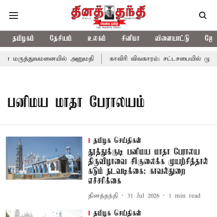
தமிழகம்
தேசியம்
உலகம்
சினிமா
விளையாட்டு
ஜோத
் மருத்துவமனையில் அனுமதி
காவிரி விவகாரம்: சட்டசபையில் முதல
பனிமய மாதா பேராலயம்
தமிழக செய்திகள்
தூத்துக்குடி பனிமய மாதா பேராலய
திருவிழாவை சீர்குலைக்க முயற்சித்தால்
கடும் நடவடிக்கை: காவல்துறை
எச்சரிக்கை
தினத்தந்தி
31 Jul 2026
1
min read
தமிழக செய்திகள்