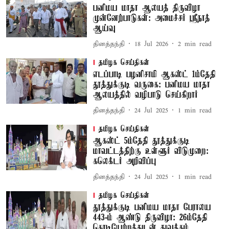
பனிமய மாதா ஆலயத் திருவிழா
முன்னேற்பாடுகள்: அமைச்சர் ஸ்ரீநாத்
ஆய்வு
தினத்தந்தி
18 Jul 2026
2
min read
தமிழக செய்திகள்
எடப்பாடி பழனிசாமி ஆகஸ்ட் 1ம்தேதி
தூத்துக்குடி வருகை: பனிமய மாதா
ஆலயத்தில் வழிபாடு செய்கிறார்
தினத்தந்தி
24 Jul 2025
1
min read
தமிழக செய்திகள்
ஆகஸ்ட் 5ம்தேதி தூத்துக்குடி
மாவட்டத்திற்கு உள்ளூர் விடுமுறை:
கலெக்டர் அறிவிப்பு
தினத்தந்தி
24 Jul 2025
1
min read
தமிழக செய்திகள்
தூத்துக்குடி பனிமய மாதா பேராலய
443-ம் ஆண்டு திருவிழா: 26ம்தேதி
கொடியேற்றத்துடன் துவக்கம்