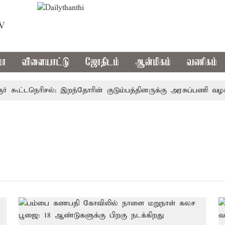
TV
மா
விளையாட்டு
ஜோதிடம்
ஆன்மிகம்
வணிகம்
 கூட்டநெரிசல்: இறந்தோரின் குடும்பத்தினருக்கு அரசுப்பணி வழக்கு;