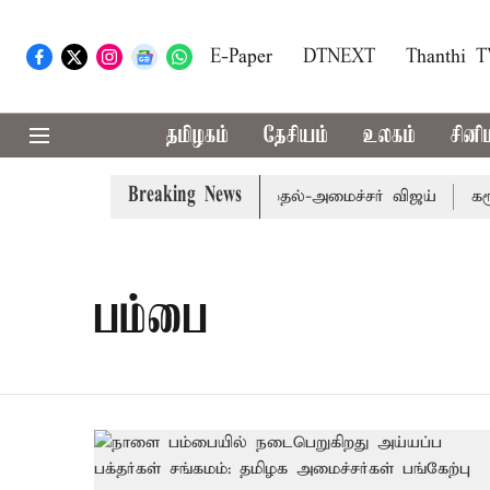
E-Paper
DTNEXT
Thanthi 
தமிழகம்
தேசியம்
உலகம்
சினி
Breaking News
 தொகுதி மறுவரையறை பாதிக்கும்: முதல்-அமைச்சர் விஜய்
கரூர்
பம்பை