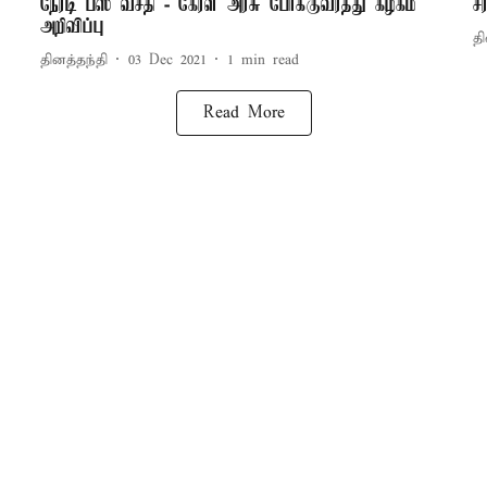
நேரடி பஸ் வசதி - கேரள அரசு போக்குவரத்து கழகம்
ச
அறிவிப்பு
தி
தினத்தந்தி
03 Dec 2021
1
min read
Read More