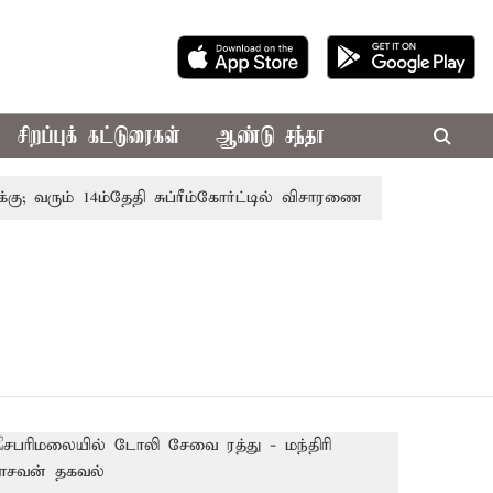
சிறப்புக் கட்டுரைகள்
ஆண்டு சந்தா
 வரும் 14ம்தேதி சுப்ரீம்கோர்ட்டில் விசாரணை
அமர்நாத் யாத்த