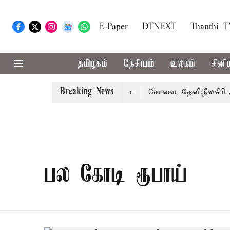
E-Paper
DTNEXT
Thanthi 
தமிழகம்
தேசியம்
உலகம்
சினி
Breaking News
ு வழக்கை வாபஸ் பெற்றார் சங்கீதா
கோவை, தேனி,நீலகிரி ஆக
பல கோடி ரூபாய்