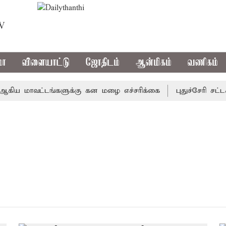
TV
மா
விளையாட்டு
ஜோதிடம்
ஆன்மிகம்
வணிகம்
ிய மாவட்டங்களுக்கு கன மழை எச்சரிக்கை
புதுச்சேரி சட்டச