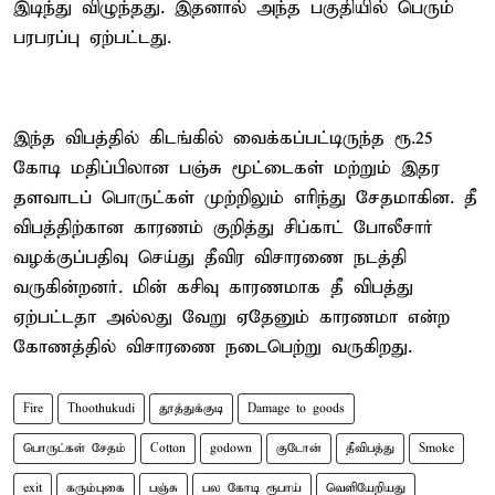
இடிந்து விழுந்தது. இதனால் அந்த பகுதியில் பெரும்
பரபரப்பு ஏற்பட்டது.
இந்த விபத்தில் கிடங்கில் வைக்கப்பட்டிருந்த ரூ.25
கோடி மதிப்பிலான பஞ்சு மூட்டைகள் மற்றும் இதர
தளவாடப் பொருட்கள் முற்றிலும் எரிந்து சேதமாகின. தீ
விபத்திற்கான காரணம் குறித்து சிப்காட் போலீசார்
வழக்குப்பதிவு செய்து தீவிர விசாரணை நடத்தி
வருகின்றனர். மின் கசிவு காரணமாக தீ விபத்து
ஏற்பட்டதா அல்லது வேறு ஏதேனும் காரணமா என்ற
கோணத்தில் விசாரணை நடைபெற்று வருகிறது.
Fire
Thoothukudi
தூத்துக்குடி
Damage to goods
பொருட்கள் சேதம்
Cotton
godown
குடோன்
தீவிபத்து
Smoke
exit
கரும்புகை
பஞ்சு
பல கோடி ரூபாய்
வெளியேறியது