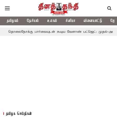
தமிழகம்
தேசியம்
உலகம்
சினிமா
விளையாட்டு
ஜோத
நோக்கு பார்வையுடன் கூடிய வேளாண் பட்ஜெட்: முதல்-அமைச்சர் விஜய
தமிழக செய்திகள்