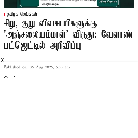
தமிழக செய்திகள்
சிறு, குறு விவசாயிகளுக்கு
'அஞ்சலையம்மாள்' விருது: வேளாண்
பட்ஜெட்டில் அறிவிப்பு
X
Published on
:
06 Aug 2026, 5:53 am
சென்னை,
தமிழக சட்டசபையில் நேற்று 2026-27-ம்
ஆண்டுக்கான த.வெ.க. அரசின் முதல் 'பட்ஜெட்'
தாக்கல் செய்யப்பட்டது. இந்த நிலையில்,
சட்டசபையில் 2026-27-ம் ஆண்டுக்கான வேளாண்
பட்ஜெட்டை வேளாண் துறை அமைச்சர் வினோத்
தாக்கல் செய்து வருகிறார்.