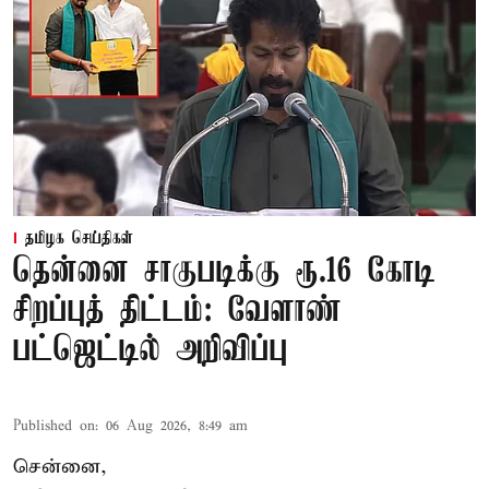
தமிழக செய்திகள்
தென்னை சாகுபடிக்கு ரூ.16 கோடி
சிறப்புத் திட்டம்: வேளாண்
பட்ஜெட்டில் அறிவிப்பு
Published on
:
06 Aug 2026, 8:49 am
சென்னை,