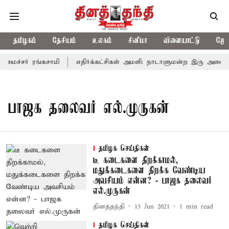
தமிழகம்
தேசியம்
உலகம்
சினிமா
விளையாட்டு
ஜோத
அமைச்சர் ரங்கசாமி
எதிர்க்கட்சிகள் அமளி: நாடாளுமன்ற இரு அவைகளு
பாஜக தலைவர் எல்.முருகன்
தமிழக செய்திகள்
டீ கடைகளை திறக்காமல்,
மதுக்கடைகளை திறக்க வேண்டிய
அவசியம் என்ன? - பாஜக தலைவர்
எல்.முருகன்
தினத்தந்தி
13 Jun 2021
1
min read
தமிழக செய்திகள்