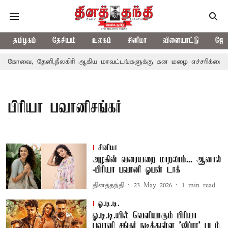
தமிழகம்
தேசியம்
உலகம்
சினிமா
விளையாட்டு
ஜோத
கோவை, தேனி,நீலகிரி ஆகிய மாவட்டங்களுக்கு கன மழை எச்சரிக்கை
பிரியா பவானிசங்கர்
சினிமா
அழகின் வரையறை மாறலாம்... ஆனால்
-பிரியா பவானி ஓபன் டாக்
தினத்தந்தி
23 May 2026
1
min read
ஓ.டி.டி.
ஓ.டி.டி.யில் வெளியாகும் பிரியா
பவானி சங்கர் நடித்துள்ள 'ஜீப்ரா' படம்