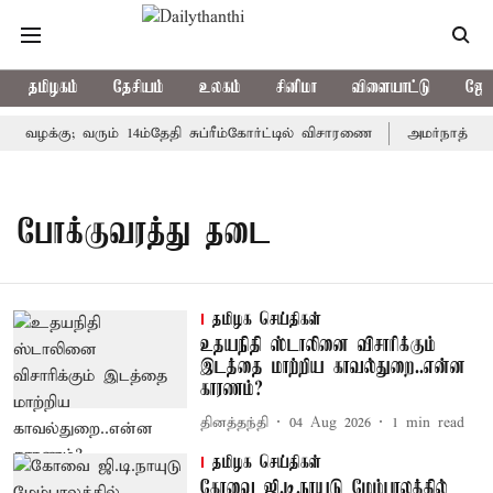
தமிழகம்
தேசியம்
உலகம்
சினிமா
விளையாட்டு
ஜோத
ி வழக்கு; வரும் 14ம்தேதி சுப்ரீம்கோர்ட்டில் விசாரணை
அமர்நாத் யாத
போக்குவரத்து தடை
தமிழக செய்திகள்
உதயநிதி ஸ்டாலினை விசாரிக்கும்
இடத்தை மாற்றிய காவல்துறை..என்ன
காரணம்?
தினத்தந்தி
04 Aug 2026
1
min read
தமிழக செய்திகள்
கோவை ஜி.டி.நாயுடு மேம்பாலத்தில்