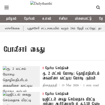
தமிழகம்
தேசியம்
உலகம்
சினிமா
விளையாட்டு
ஜோத
எச்சரிக்கை
புதுச்சேரி சட்டசபையில் வரும் 24ம் தேதி பட்ஜெட் தாக்க
போலீசார் கைது
தேசிய செய்திகள்
ரூ. 2 லட்சம் மோசடி: தொழிலதிபரிடம்
கைவரிசை காட்டிய மோசடி கும்பல்
தினத்தந்தி
15 Mar 2026
1
min read
தேசிய செய்திகள்
டிஜிட்டல் கைது செய்வதாக மிரட்டி
மும்பை ஆசிரியையிடம் ரூ.5.50 கோடி