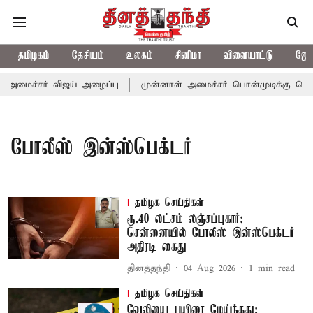
தமிழகம்
தேசியம்
உலகம்
சினிமா
விளையாட்டு
ஜோத
-அமைச்சர் விஜய் அழைப்பு
முன்னாள் அமைச்சர் பொன்முடிக்கு சென்ன
போலீஸ் இன்ஸ்பெக்டர்
தமிழக செய்திகள்
ரூ.40 லட்சம் லஞ்சப்புகார்:
சென்னையில் போலீஸ் இன்ஸ்பெக்டர்
அதிரடி கைது
தினத்தந்தி
04 Aug 2026
1
min read
தமிழக செய்திகள்
வேலியை பயிரை மேய்ந்தது;