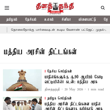
தமிழகம்
தேசியம்
உலகம்
சினிமா
விளையாட்டு
ஜோத
்
தொலைநோக்கு பார்வையுடன் கூடிய வேளாண் பட்ஜெட்: முதல்-அமைச
மத்திய அரசின் திட்டங்கள்
தேசிய செய்திகள்
மாநிலங்களுக்கு ரூ.90 ஆயிரம் கோடி
வட்டியில்லா கடன்: மத்திய அரசு
தினத்தந்தி
20 May 2026
1
min read
தமிழக செய்திகள்
மத்திய அரசின் திட்டங்களை மாநில
அரசின் திட்டங்களாக தமிழ்நாடு அரசு