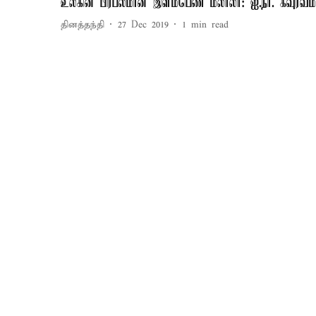
உலகின் பிரபலமான இளம்பெண் மலாலா: ஐ.நா. கவுரவம்
தினத்தந்தி
27 Dec 2019
1
min read