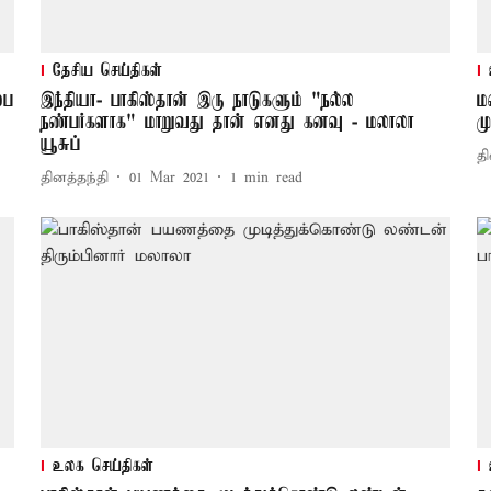
தேசிய செய்திகள்
பை
இந்தியா- பாகிஸ்தான் இரு நாடுகளும் "நல்ல
ம
நண்பர்களாக" மாறுவது தான் எனது கனவு - மலாலா
ம
யூசுப்
தி
தினத்தந்தி
01 Mar 2021
1
min read
உலக செய்திகள்