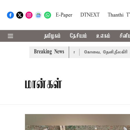
E-Paper
DTNEXT
Thanthi 
தமிழகம்
தேசியம்
உலகம்
சினி
Breaking News
 வழக்கை வாபஸ் பெற்றார் சங்கீதா
கோவை, தேனி,நீலகிரி ஆகி
மான்கள்