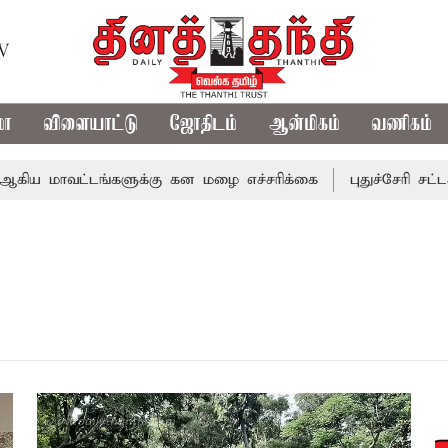
TV
மா
விளையாட்டு
ஜோதிடம்
ஆன்மிகம்
வணிகம்
ய மாவட்டங்களுக்கு கன மழை எச்சரிக்கை
புதுச்சேரி சட்டசப