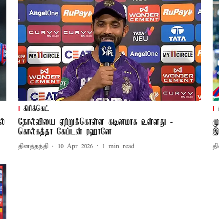
கிரிக்கெட்
ல்
தோல்வியை ஏற்றுக்கொள்ள கடினமாக உள்ளது -
ம
கொல்கத்தா கேப்டன் ரஹானே
இ
தினத்தந்தி
10 Apr 2026
1
min read
தி