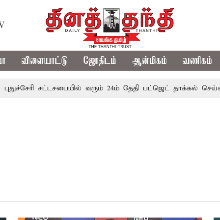
TV
மா
விளையாட்டு
ஜோதிடம்
ஆன்மிகம்
வணிகம்
ுச்சேரி சட்டசபையில் வரும் 24ம் தேதி பட்ஜெட் தாக்கல் செய்கிறா