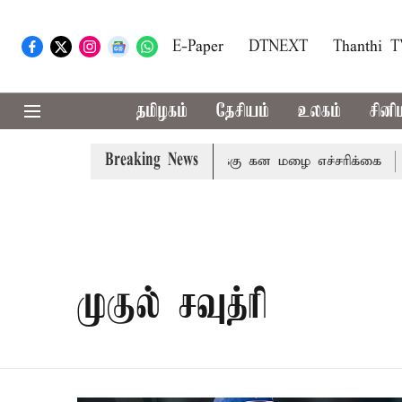
E-Paper
DTNEXT
Thanthi 
தமிழகம்
தேசியம்
உலகம்
சினி
Breaking News
,நீலகிரி ஆகிய மாவட்டங்களுக்கு கன மழை எச்சரிக்கை
புத
முகுல் சவுத்ரி