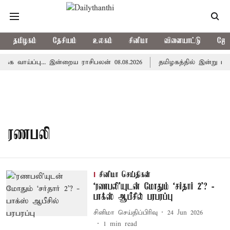
தமிழகம்
தேசியம்
உலகம்
சினிமா
விளையாட்டு
ஜோத
 வாய்ப்பு... இன்றைய ராசிபலன் 08.08.2026
தமிழகத்தில் இன்று மழ
ரணபலி
சினிமா செய்திகள்
‘ரணபலி’யுடன் மோதும் ‘சர்தார் 2’? -
பாக்ஸ் ஆபீசில் பரபரப்பு
சினிமா செய்திப்பிரிவு
24 Jun 2026
1
min read