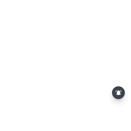
தொழிலில் சாதனை படைக்க
வாய்ப்பு... இன்றைய ராசிபலன்
08.08.2026