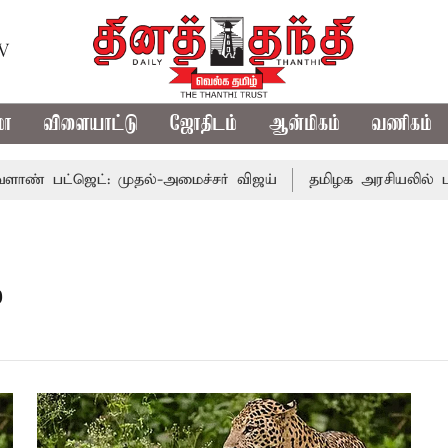
TV
மா
விளையாட்டு
ஜோதிடம்
ஆன்மிகம்
வணிகம்
 பட்ஜெட்: முதல்-அமைச்சர் விஜய்
தமிழக அரசியலில் பரபரப
ை