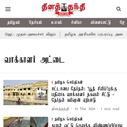
தமிழகம்
தேசியம்
உலகம்
சினிமா
விளையாட்டு
ஜோத
ெட்: முதல்-அமைச்சர் விஜய்
தமிழக அரசியலில் பரபரப்பு; அமைச்சர
வாக்காளர் அட்டை
தமிழக செய்திகள்
சட்டசபை தேர்தல்: ‘பூத் சிலிப்’புக்கு
பதிலாக வாக்காளர் தகவல் சீட்டு -
தேர்தல் கமிஷன் ஏற்பாடு
தினத்தந்தி
18 Mar 2026
1
min read
தமிழக செய்திகள்
தபால் ஓட்டு செலுத்த விண்ணப்பிப்பது