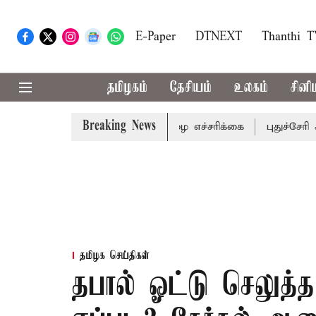
E-Paper
DTNEXT
Thanthi 
தமிழகம்
தேசியம்
உலகம்
சினி
Breaking News
கிய மாவட்டங்களுக்கு கன மழை எச்சரிக்கை
புதுச்சேரி சட்ட
தமிழக செய்திகள்
தபால் ஓட்டு செலுத்