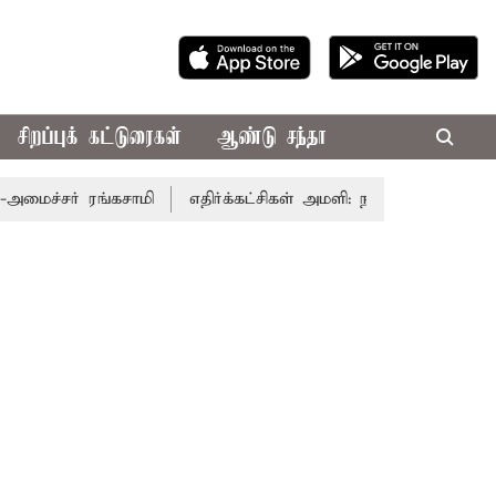
சிறப்புக் கட்டுரைகள்
ஆண்டு சந்தா
ச்சர் ரங்கசாமி
எதிர்க்கட்சிகள் அமளி: நாடாளுமன்ற இரு அவ