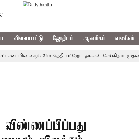
TV
மா
விளையாட்டு
ஜோதிடம்
ஆன்மிகம்
வணிகம்
சபையில் வரும் 24ம் தேதி பட்ஜெட் தாக்கல் செய்கிறார் முதல்-அமை
த விண்ணப்பிப்பது