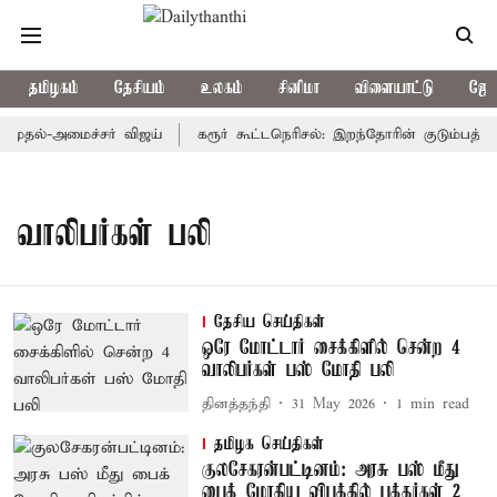
தமிழகம்
தேசியம்
உலகம்
சினிமா
விளையாட்டு
ஜோத
முதல்-அமைச்சர் விஜய்
கரூர் கூட்டநெரிசல்: இறந்தோரின் குடும்பத்தின
வாலிபர்கள் பலி
தேசிய செய்திகள்
ஒரே மோட்டார் சைக்கிளில் சென்ற 4
வாலிபர்கள் பஸ் மோதி பலி
தினத்தந்தி
31 May 2026
1
min read
தமிழக செய்திகள்
குலசேகரன்பட்டினம்: அரசு பஸ் மீது
பைக் மோதிய விபத்தில் பக்தர்கள் 2