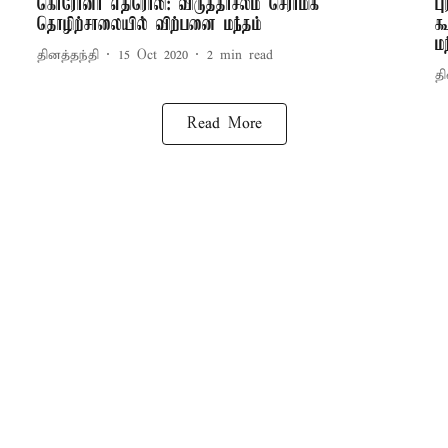
கொரோனா எதிரொலி: விருத்தாசலம் செராமிக்
ப
தொழிற்சாலையில் விற்பனை மந்தம்
க
மந
தினத்தந்தி
15 Oct 2020
2
min read
தி
Read More