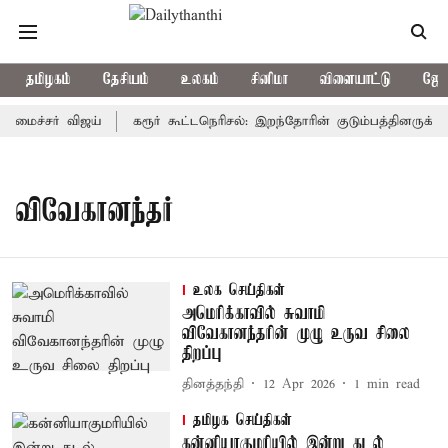
தமிழகம்
தேசியம்
உலகம்
சினிமா
விளையாட்டு
ஜோத
அமைச்சர் விஜய்
கரூர் கூட்டநெரிசல்: இறந்தோரின் குடும்பத்தினருக்கு 
விவேகானந்தர்
உலக செய்திகள்
அமெரிக்காவில் சுவாமி
விவேகானந்தரின் முழு உருவ சிலை
திறப்பு
தினத்தந்தி
12 Apr 2026
1
min read
தமிழக செய்திகள்
கன்னியாகுமரியில் இன்று கடல்