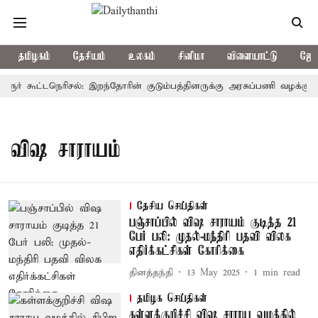
தமிழகம்
தேசியம்
உலகம்
சினிமா
விளையாட்டு
ஜோத
ரூர் கூட்டநெரிசல்: இறந்தோரின் குடும்பத்தினருக்கு அரசுப்பணி வழக்கு; வர
விஷ சாராயம்
தேசிய செய்திகள்
பஞ்சாப்பில் விஷ சாராயம் குடித்த 21
பேர் பலி: முதல்-மந்திரி பதவி விலக
எதிர்க்கட்சிகள் கோரிக்கை
தினத்தந்தி
13 May 2025
1
min read
தமிழக செய்திகள்
கள்ளக்குறிச்சி விஷ சாராய வழக்கில்