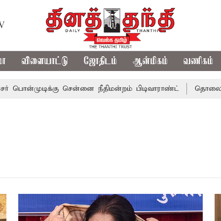
TV
மா
விளையாட்டு
ஜோதிடம்
ஆன்மிகம்
வணிகம்
்முடிக்கு சென்னை நீதிமன்றம் பிடிவாராண்ட்
தொலைநோக்கு 