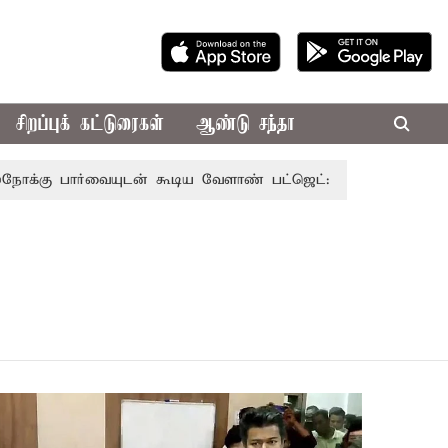
சிறப்புக் கட்டுரைகள்
ஆண்டு சந்தா
பார்வையுடன் கூடிய வேளாண் பட்ஜெட்: முதல்-அமைச்சர் விஜய