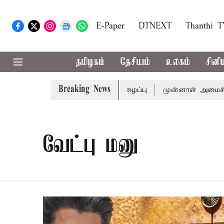
E-Paper
DTNEXT
Thanthi 
தமிழகம்
தேசியம்
உலகம்
சினி
Breaking News
க்கு முதல்-அமைச்சர் விஜய் அழைப்பு
முன்னாள் அமைச்சர் பொன
வேட்பு மனு