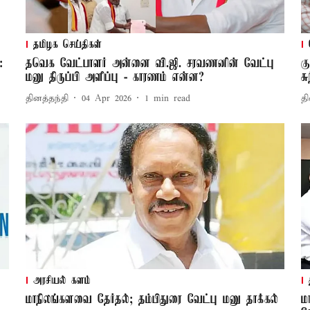
தமிழக செய்திகள்
:
தவெக வேட்பாளர் அன்னை வி.ஜி. சரவணனின் வேட்பு
க
மனு திருப்பி அளிப்பு - காரணம் என்ன?
ச
தினத்தந்தி
04 Apr 2026
1
min read
தி
அரசியல் களம்
மாநிலங்களவை தேர்தல்; தம்பிதுரை வேட்பு மனு தாக்கல்
ம