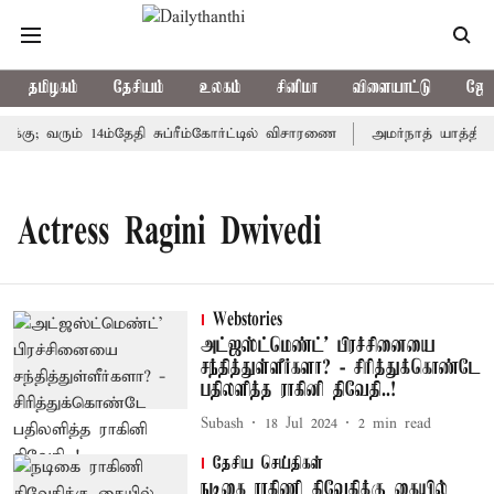
தமிழகம்
தேசியம்
உலகம்
சினிமா
விளையாட்டு
ஜோத
்கு; வரும் 14ம்தேதி சுப்ரீம்கோர்ட்டில் விசாரணை
அமர்நாத் யாத்திரை
Actress Ragini Dwivedi
Webstories
அட்ஜஸ்ட்மெண்ட்' பிரச்சினையை
சந்தித்துள்ளீர்களா? - சிரித்துக்கொண்டே
பதிலளித்த ராகினி திவேதி..!
Subash
18 Jul 2024
2
min read
தேசிய செய்திகள்
நடிகை ராகிணி திவேதிக்கு கையில்