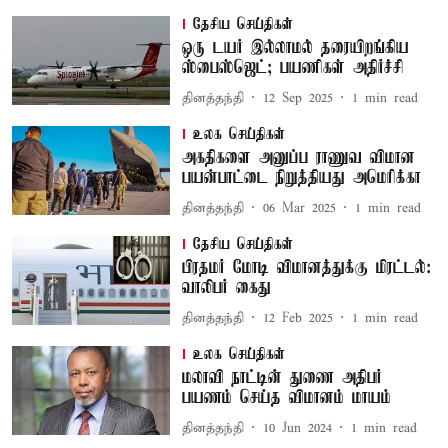
தேசிய செய்திகள்
ஒரு டயர் இல்லாமல் தரையிறங்கிய
ஸ்பைஸ்ஜெட்; பயணிகள் அதிர்ச்சி
தினத்தந்தி
12 Sep 2025
1
min read
உலக செய்திகள்
அகதிகளை அனுப்ப ராணுவ விமான
பயன்பாட்டை நிறுத்தியது அமெரிக்கா
தினத்தந்தி
06 Mar 2025
1
min read
தேசிய செய்திகள்
பிரதமர் மோடி விமானத்துக்கு மிரட்டல்:
வாலிபர் கைது
தினத்தந்தி
12 Feb 2025
1
min read
உலக செய்திகள்
மலாவி நாட்டின் துணை அதிபர்
பயணம் செய்த விமானம் மாயம்
தினத்தந்தி
10 Jun 2024
1
min read