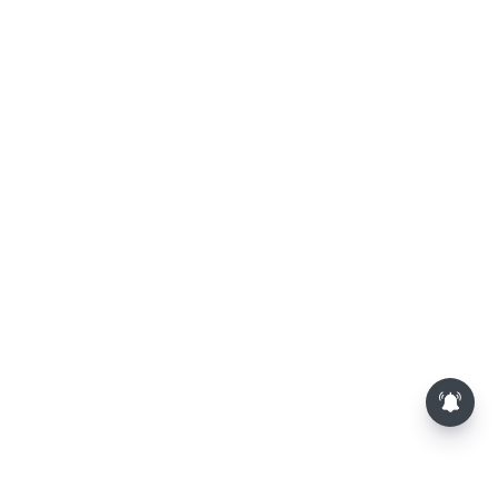
சட்டசபையில் பட்ஜெட் மீதான
விவாதம் இன்று தொடக்கம்: