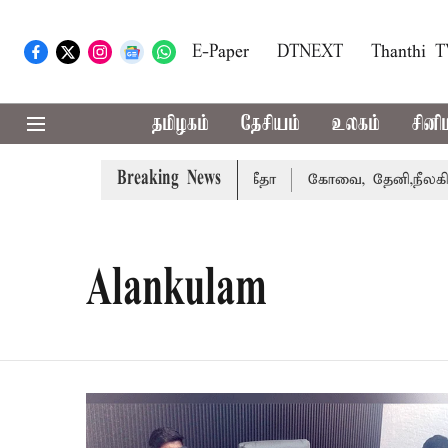
E-Paper
DTNEXT
Thanthi 
தமிழகம்
தேசியம்
உலகம்
சினி
Breaking News
 வழக்கை வாபஸ் பெற்றார் சங்கீதா
கோவை, தேனி,நீலகிரி ஆகி
Alankulam