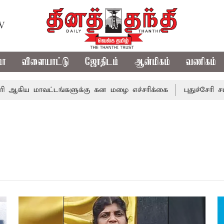
TV
மா
விளையாட்டு
ஜோதிடம்
ஆன்மிகம்
வணிகம்
ய மாவட்டங்களுக்கு கன மழை எச்சரிக்கை
புதுச்சேரி சட்டசப