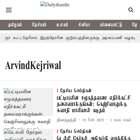
தமிழகம்
தேசியம்
உலகம்
சினிமா
விளையாட்டு
ஜோத
கரூர் கூட்டநெரிசல்: இறந்தோரின் குடும்பத்தினருக்கு அரசுப்பணி வழக்கு; வ
ArvindKejriwal
தேசிய செய்திகள்
பட்டியலின சமூகத்தவரை எதிர்க்கட்சி
தலைவராக்குங்கள்: கெஜ்ரிவாலுக்கு
சுவாதி மாலிவால் கடிதம்
தினத்தந்தி
19 Feb 2025
1
min read
தேசிய செய்திகள்
டெல்லி தேர்தல் அதிருப்தி வதந்திக்கு