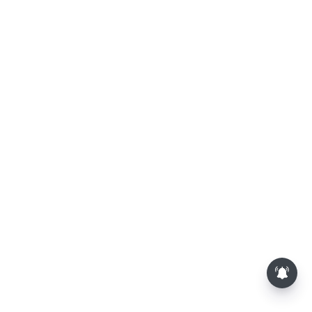
பாம்புகள் தோலை உரிப்பது ஏன்?
அப்போது அதனை பார்த்தால்
பழிவாங்குமா?