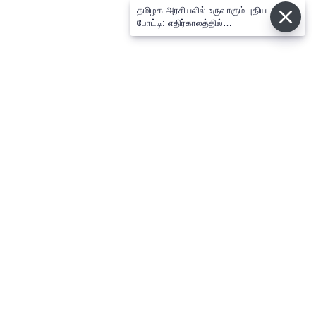
தமிழக அரசியலில் உருவாகும் புதிய
போட்டி: எதிர்காலத்தில்
விஜய்க்கும், தனுசுக்கும்
இடையேதான் - பிரபல ஜோதிடர்
கணிப்பு
⌄
செய்திகள்
⌄
விளையாட்டு