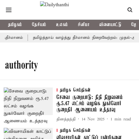
தமிழகம்
தேசியம்
உலகம்
சினிமா
விளையாட்டு
ஜோத
்தீர்மானம்
தமிழ்த்தாய் வாழ்த்து தீர்மானம் நிறைவேற்றம்: முதல்-அமைச
authority
தமிழக செய்திகள்
சேவை குறைபாடு: நிதி நிறுவனம்
ரூ.5.47 லட்சம் வழங்க நுகர்வோர்
குறைதீர் ஆணையம் உத்தரவு
தினத்தந்தி
14 Nov 2025
1
min read
தமிழக செய்திகள்
விவசாயிகள் காட்டுப் பன்றிகளை