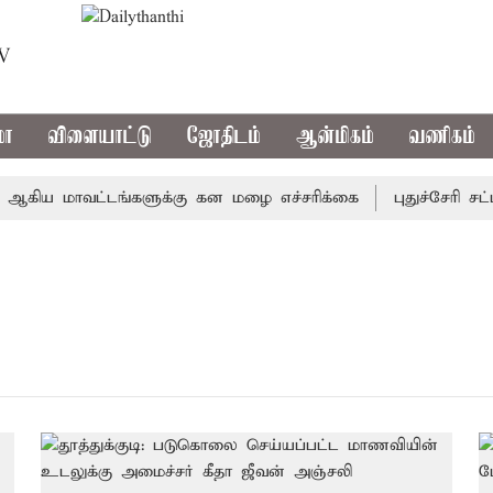
TV
மா
விளையாட்டு
ஜோதிடம்
ஆன்மிகம்
வணிகம்
கிய மாவட்டங்களுக்கு கன மழை எச்சரிக்கை
புதுச்சேரி சட்ட